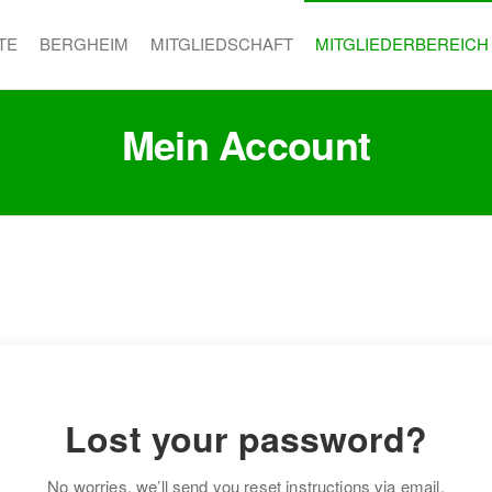
TE
BERGHEIM
MITGLIEDSCHAFT
MITGLIEDERBEREICH
Mein Account
Lost your password?
No worries, we’ll send you reset instructions via email.